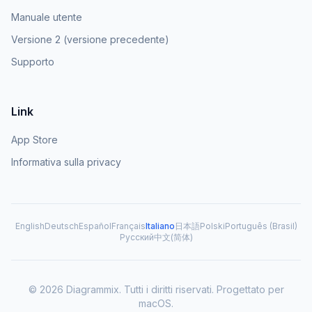
Manuale utente
Versione 2 (versione precedente)
Supporto
Link
App Store
Informativa sulla privacy
English
Deutsch
Español
Français
Italiano
日本語
Polski
Português (Brasil)
Русский
中文(简体)
© 2026 Diagrammix. Tutti i diritti riservati. Progettato per
macOS.