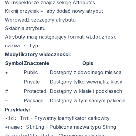
W Inspektorze znajdź sekcję Attributes
Kliknij przycisk
, aby dodać nowy atrybut
+
Wprowadź szczegóły atrybutu
Składnia atrybutu
Atrybuty mają następujący format:
widoczność
nazwa : typ
Modyfikatory widoczności:
Symbol
Znaczenie
Opis
Public
Dostępny z dowolnego miejsca
+
Private
Dostępny tylko wewnątrz klasy
-
Protected
Dostępny w klasie i podklasach
#
Package
Dostępny w tym samym pakiecie
~
Przykłady:
- Prywatny identyfikator całkowity
-id: Int
- Publiczna nazwa typu String
+name: String
- Chronione pole daty
#createdAt: Date