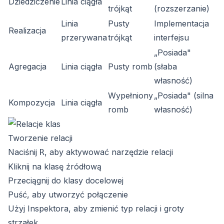
Dziedziczenie
Linia ciągła
trójkąt
(rozszerzanie)
Linia
Pusty
Implementacja
Realizacja
przerywana
trójkąt
interfejsu
„Posiada"
Agregacja
Linia ciągła
Pusty romb
(słaba
własność)
Wypełniony
„Posiada" (silna
Kompozycja
Linia ciągła
romb
własność)
Tworzenie relacji
Naciśnij
, aby aktywować narzędzie relacji
R
Kliknij na klasę źródłową
Przeciągnij do klasy docelowej
Puść, aby utworzyć połączenie
Użyj Inspektora, aby zmienić typ relacji i groty
strzałek