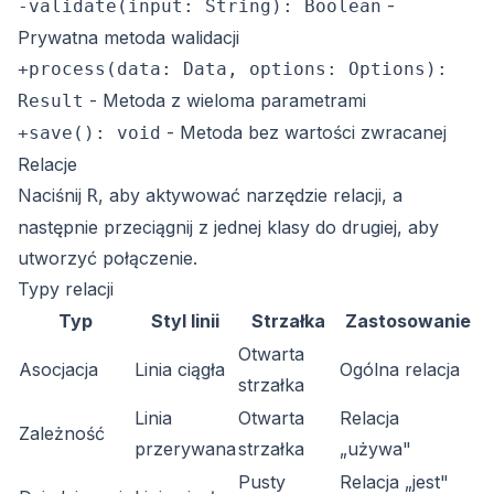
-
-validate(input: String): Boolean
Prywatna metoda walidacji
+process(data: Data, options: Options):
- Metoda z wieloma parametrami
Result
- Metoda bez wartości zwracanej
+save(): void
Relacje
Naciśnij
, aby aktywować narzędzie relacji, a
R
następnie przeciągnij z jednej klasy do drugiej, aby
utworzyć połączenie.
Typy relacji
Typ
Styl linii
Strzałka
Zastosowanie
Otwarta
Asocjacja
Linia ciągła
Ogólna relacja
strzałka
Linia
Otwarta
Relacja
Zależność
przerywana
strzałka
„używa"
Pusty
Relacja „jest"