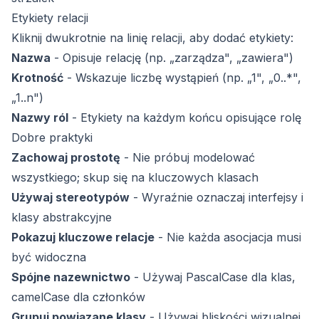
Etykiety relacji
Kliknij dwukrotnie na linię relacji, aby dodać etykiety:
Nazwa
- Opisuje relację (np. „zarządza", „zawiera")
Krotność
- Wskazuje liczbę wystąpień (np. „1", „0..*",
„1..n")
Nazwy ról
- Etykiety na każdym końcu opisujące rolę
Dobre praktyki
Zachowaj prostotę
- Nie próbuj modelować
wszystkiego; skup się na kluczowych klasach
Używaj stereotypów
- Wyraźnie oznaczaj interfejsy i
klasy abstrakcyjne
Pokazuj kluczowe relacje
- Nie każda asocjacja musi
być widoczna
Spójne nazewnictwo
- Używaj PascalCase dla klas,
camelCase dla członków
Grupuj powiązane klasy
- Używaj bliskości wizualnej