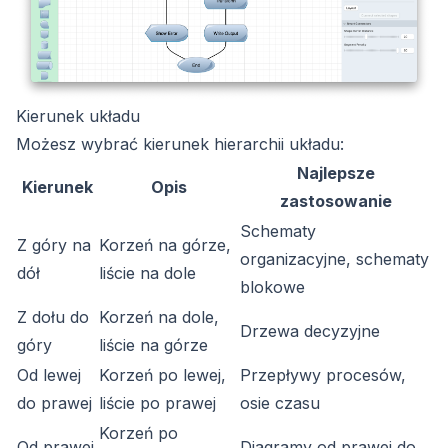
Kierunek układu
Możesz wybrać kierunek hierarchii układu:
Najlepsze
Kierunek
Opis
zastosowanie
Schematy
Z góry na
Korzeń na górze,
organizacyjne, schematy
dół
liście na dole
blokowe
Z dołu do
Korzeń na dole,
Drzewa decyzyjne
góry
liście na górze
Od lewej
Korzeń po lewej,
Przepływy procesów,
do prawej
liście po prawej
osie czasu
Korzeń po
Od prawej
Diagramy od prawej do