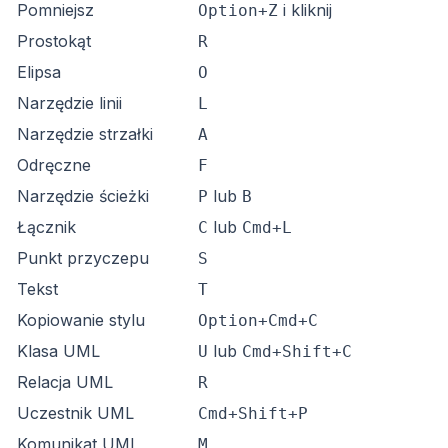
Pomniejsz
i kliknij
Option+Z
Prostokąt
R
Elipsa
O
Narzędzie linii
L
Narzędzie strzałki
A
Odręczne
F
Narzędzie ścieżki
lub
P
B
Łącznik
lub
C
Cmd+L
Punkt przyczepu
S
Tekst
T
Kopiowanie stylu
Option+Cmd+C
Klasa UML
lub
U
Cmd+Shift+C
Relacja UML
R
Uczestnik UML
Cmd+Shift+P
Komunikat UML
M