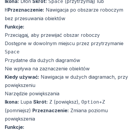
Ikona:
Dłoń
Skrót:
(przytrzymaj) lub
Space
Przeznaczenie:
Nawigacja po obszarze roboczym
H
bez przesuwania obiektów
Funkcje:
Przeciągaj, aby przewijać obszar roboczy
Dostępne w dowolnym miejscu przez przytrzymanie
Space
Przydatne dla dużych diagramów
Nie wpływa na zaznaczenie obiektów
Kiedy używać:
Nawigacja w dużych diagramach, przy
powiększeniu
Narzędzie powiększania
Ikona:
Lupa
Skrót:
(powiększ),
Z
Option+Z
(pomniejsz)
Przeznaczenie:
Zmiana poziomu
powiększenia
Funkcje: