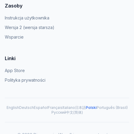
Zasoby
Instrukcja użytkownika
Wersja 2 (wersja starsza)
Wsparcie
Linki
App Store
Polityka prywatności
English
Deutsch
Español
Français
Italiano
日本語
Polski
Português (Brasil)
Русский
中文(简体)