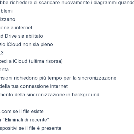
bbe richiedere di scaricare nuovamente i diagrammi quando
oblemi
onizzano
ione a internet
 Drive sia abilitato
zio iCloud non sia pieno
x3
cedi a iCloud (ultima risorsa)
enta
mensioni richiedono più tempo per la sincronizzazione
à della tua connessione internet
amento della sincronizzazione in background
com se il file esiste
 "Eliminati di recente"
spositivi se il file è presente