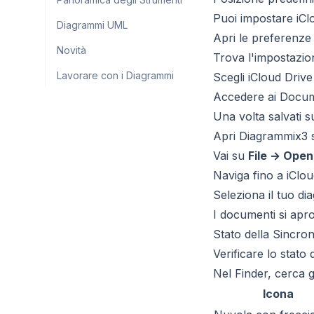
Puoi impostare iClo
Diagrammi UML
Apri le preferenze
Novità
Trova l'impostazion
Lavorare con i Diagrammi
Scegli iCloud Drive
Accedere ai Docume
Una volta salvati s
Apri Diagrammix3 s
Vai su
File → Open
Naviga fino a iClou
Seleziona il tuo d
I documenti si apro
Stato della Sincro
Verificare lo stato
Nel Finder, cerca gl
Icona