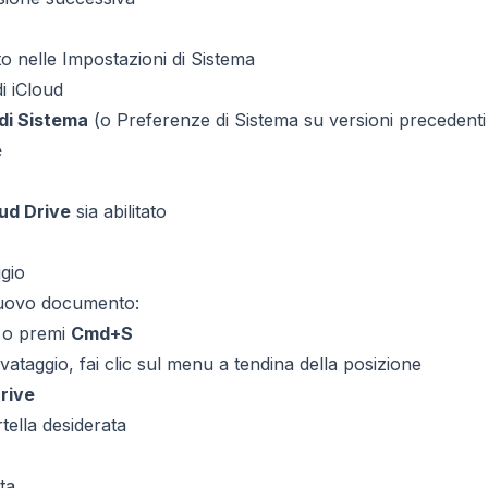
ato nelle Impostazioni di Sistema
di iCloud
di Sistema
(o Preferenze di Sistema su versioni precedent
e
oud Drive
sia abilitato
ggio
nuovo documento:
o premi
Cmd+S
lvataggio, fai clic sul menu a tendina della posizione
rive
rtella desiderata
ta