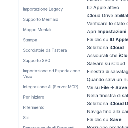
ID Apple attivo
Importazione Legacy
iCloud Drive abilit
Supporto Mermaid
Verificare lo stato 
Mappe Mentali
Apri
Impostazioni 
Fai clic su
ID Appl
Stampa
Seleziona
iCloud
Scorciatoie da Tastiera
Assicurati che
iCl
Supporto SVG
Salvare su iCloud
Importazione ed Esportazione
Finestra di salvata
Visio
Quando salvi un 
Integrazione AI (Server MCP)
Vai su
File → Save
Nella finestra di sa
Per Iniziare
Seleziona
iCloud D
Riferimento
Naviga fino alla ca
Stili
Fai clic su
Save
Posizione predefini
Panoramica degli Strumenti