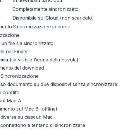
a
In download da iCloud
Completamente sincronizzato
a
Disponibile su iCloud (non scaricato)
mento
Sincronizzazione in corso
izzazione
un file sia sincronizzato:
ile nel Finder
 ora
(se visibile l'icona della nuvola)
amento del download
di Sincronizzazione
esso documento su due dispositivi senza sincronizzare:
 conflitti
 sul Mac A
umento sul Mac B (offline)
 diverse su ciascun Mac
riconnettono e tentano di sincronizzare