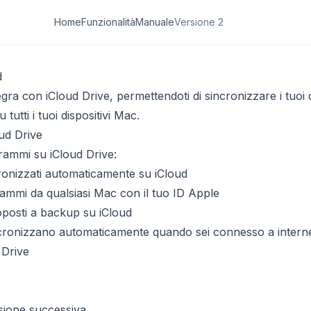
Home
Funzionalità
Manuale
Versione 2
d
gra con iCloud Drive, permettendoti di sincronizzare i tuoi
utti i tuoi dispositivi Mac.
ud Drive
grammi su iCloud Drive:
cronizzati automaticamente su iCloud
rammi da qualsiasi Mac con il tuo ID Apple
toposti a backup su iCloud
ncronizzano automaticamente quando sei connesso a intern
sione successiva