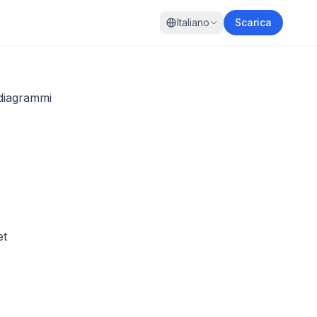
Italiano
Scarica
 diagrammi
et