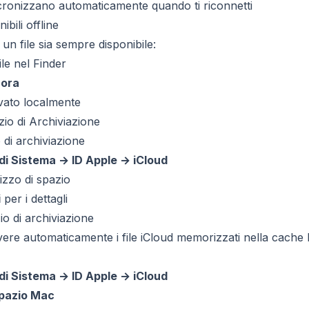
ncronizzano automaticamente quando ti riconnetti
ibili offline
 un file sia sempre disponibile:
ile nel Finder
 ora
rvato localmente
zio di Archiviazione
o di archiviazione
di Sistema → ID Apple → iCloud
lizzo di spazio
i
per i dettagli
io di archiviazione
e automaticamente i file iCloud memorizzati nella cache 
di Sistema → ID Apple → iCloud
spazio Mac