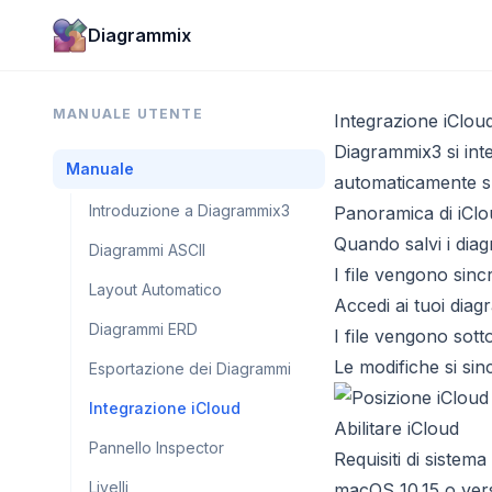
Diagrammix
MANUALE UTENTE
Integrazione iClou
Diagrammix3 si inte
Manuale
automaticamente su t
Introduzione a Diagrammix3
Panoramica di iClo
Quando salvi i dia
Diagrammi ASCII
I file vengono sin
Layout Automatico
Accedi ai tuoi diag
Diagrammi ERD
I file vengono sot
Le modifiche si si
Esportazione dei Diagrammi
Integrazione iCloud
Abilitare iCloud
Pannello Inspector
Requisiti di sistema
Livelli
macOS 10.15 o ver