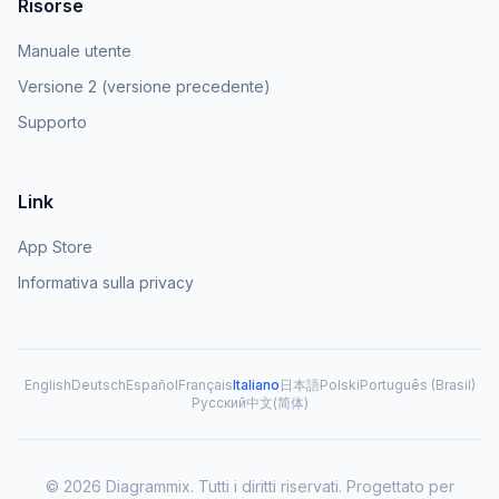
Risorse
Manuale utente
Versione 2 (versione precedente)
Supporto
Link
App Store
Informativa sulla privacy
English
Deutsch
Español
Français
Italiano
日本語
Polski
Português (Brasil)
Русский
中文(简体)
© 2026 Diagrammix. Tutti i diritti riservati. Progettato per