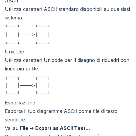
ASCII
Utilizza caratteri ASCII standard disponibili su qualsiasi
sistema:
+---+     +---+

|   |---->|   |

Unicode
Utilizza caratteri Unicode per il disegno di riquadri con
linee più pulite:
┌───┐     ┌───┐

│   │────>│   │

Esportazione
Esporta il tuo diagramma ASCII come file di testo
semplice:
Vai su
File → Export as ASCII Text...