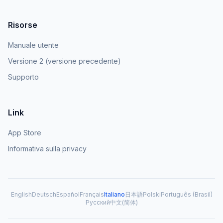
Risorse
Manuale utente
Versione 2 (versione precedente)
Supporto
Link
App Store
Informativa sulla privacy
English
Deutsch
Español
Français
Italiano
日本語
Polski
Português (Brasil)
Русский
中文(简体)