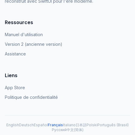
reconstruit avec SwiftUI pour l'ère moderne.
Ressources
Manuel d'utilisation
Version 2 (ancienne version)
Assistance
Liens
App Store
Politique de confidentialité
English
Deutsch
Español
Français
Italiano
日本語
Polski
Português (Brasil)
Русский
中文(简体)