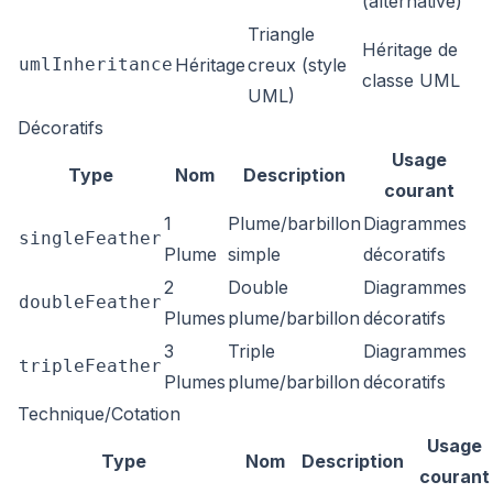
(alternative)
Triangle
Héritage de
umlInheritance
Héritage
creux (style
classe UML
UML)
Décoratifs
Usage
Type
Nom
Description
courant
1
Plume/barbillon
Diagrammes
singleFeather
Plume
simple
décoratifs
2
Double
Diagrammes
doubleFeather
Plumes
plume/barbillon
décoratifs
3
Triple
Diagrammes
tripleFeather
Plumes
plume/barbillon
décoratifs
Technique/Cotation
Usage
Type
Nom
Description
courant