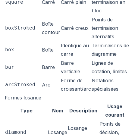
square
Carré
Carré plein
terminaison en
bloc
Points de
Boîte
boxStroked
Carré creux
terminaison
contour
alternatifs
Identique au
Terminaisons de
box
Boîte
carré
diagramme
Barre
Lignes de
bar
Barre
verticale
cotation, limites
Forme de
Notations
arcStroked
Arc
croissant/arc
spécialisées
Formes losange
Usage
Type
Nom
Description
courant
Points de
Losange
diamond
Losange
décision,