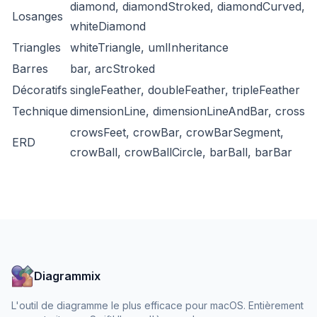
diamond, diamondStroked, diamondCurved,
Losanges
whiteDiamond
Triangles
whiteTriangle, umlInheritance
Barres
bar, arcStroked
Décoratifs
singleFeather, doubleFeather, tripleFeather
Technique
dimensionLine, dimensionLineAndBar, cross
crowsFeet, crowBar, crowBarSegment,
ERD
crowBall, crowBallCircle, barBall, barBar
Diagrammix
L'outil de diagramme le plus efficace pour macOS. Entièrement