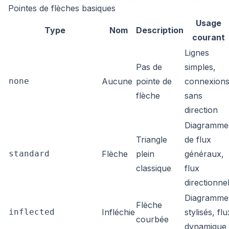
Pointes de flèches basiques
Usage
Type
Nom
Description
courant
Lignes
Pas de
simples,
none
Aucune
pointe de
connexion
flèche
sans
direction
Diagramme
Triangle
de flux
standard
Flèche
plein
généraux,
classique
flux
directionne
Diagramme
Flèche
inflected
Infléchie
stylisés, flu
courbée
dynamique