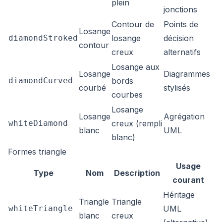
plein
jonctions
Contour de
Points de
Losange
diamondStroked
losange
décision
contour
creux
alternatifs
Losange aux
Losange
Diagrammes
diamondCurved
bords
courbé
stylisés
courbes
Losange
Losange
Agrégation
whiteDiamond
creux (rempli
blanc
UML
blanc)
Formes triangle
Usage
Type
Nom
Description
courant
Héritage
Triangle
Triangle
whiteTriangle
UML
blanc
creux