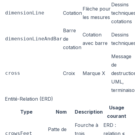
Dessins
Flèche pour
dimensionLine
Cotation
technique
les mesures
cotations
Barre
Cotation
Dessins
dimensionLineAndBar
de
avec barre
technique
cotation
Message
de
cross
Croix
Marque X
destructio
UML,
terminais
Entité-Relation (ERD)
Usage
Type
Nom
Description
courant
Fourche à
ERD :
Patte de
crowsFeet
trois
relation «