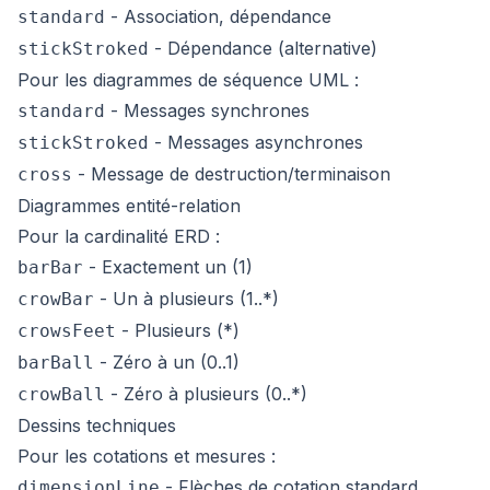
- Association, dépendance
standard
- Dépendance (alternative)
stickStroked
Pour les diagrammes de séquence UML :
- Messages synchrones
standard
- Messages asynchrones
stickStroked
- Message de destruction/terminaison
cross
Diagrammes entité-relation
Pour la cardinalité ERD :
- Exactement un (1)
barBar
- Un à plusieurs (1..*)
crowBar
- Plusieurs (*)
crowsFeet
- Zéro à un (0..1)
barBall
- Zéro à plusieurs (0..*)
crowBall
Dessins techniques
Pour les cotations et mesures :
- Flèches de cotation standard
dimensionLine