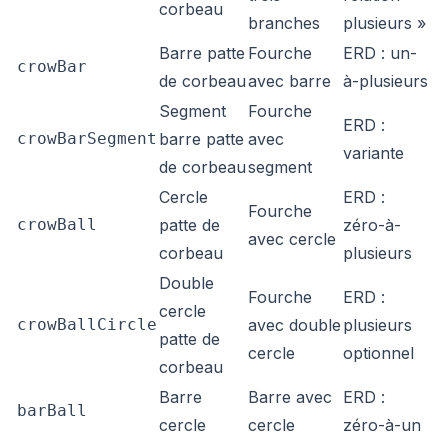
corbeau
branches
plusieurs »
Barre patte
Fourche
ERD : un-
crowBar
de corbeau
avec barre
à-plusieurs
Segment
Fourche
ERD :
crowBarSegment
barre patte
avec
variante
de corbeau
segment
Cercle
ERD :
Fourche
crowBall
patte de
zéro-à-
avec cercle
corbeau
plusieurs
Double
Fourche
ERD :
cercle
crowBallCircle
avec double
plusieurs
patte de
cercle
optionnel
corbeau
Barre
Barre avec
ERD :
barBall
cercle
cercle
zéro-à-un