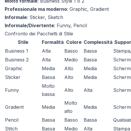
Molto formale
: Business Style 1 o 2
Professionale ma moderno
: Graphic, Gradient
Informale
: Sticker, Sketch
Informale/Divertente
: Funny, Pencil
Confronto dei Pacchetti di Stile
Stile
Formalità
Colore
Complessità
Suppor
Business 1
Alta
Basso
Bassa
Stampa
Business 2
Alta
Medio
Bassa
Scherm
Graphic
Media
Alto
Media
Scherm
Sticker
Bassa
Alto
Media
Scherm
Molto
Funny
Alto
Alta
Scherm
bassa
Molto
Gradient
Media
Media
Scherm
alto
Pencil
Bassa
Basso
Bassa
Qualsias
Stitch
Bassa
Medio
Alta
Stampa