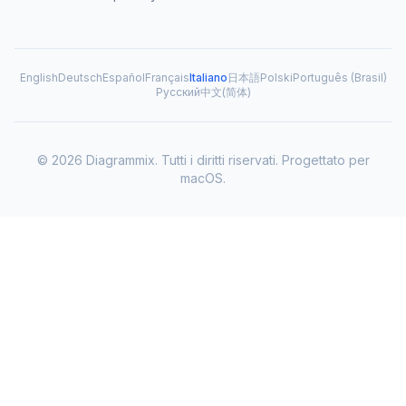
English
Deutsch
Español
Français
Italiano
日本語
Polski
Português (Brasil)
Русский
中文(简体)
© 2026 Diagrammix. Tutti i diritti riservati. Progettato per
macOS.