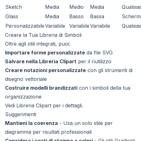
Sketch
Media
Medio
Media
Qualsias
Glass
Media
Basso
Bassa
Scherm
Personalizzabile
Variabile
Variabile
Variabile
Qualsias
Creare la Tua Libreria di Simboli
Oltre agli stili integrati, puoi:
Importare forme personalizzate
da file SVG
Salvare nella Libreria Clipart
per il riutilizzo
Creare notazioni personalizzate
con gli strumenti di
disegno vettoriale
Costruire modelli brandizzati
con i simboli della tua
organizzazione
Vedi
Libreria Clipart
per i dettagli.
Suggerimenti
Mantieni la coerenza
- Usa un solo stile per
diagramma per risultati professionali
Considera i costi di stampa a colori
- Gli stili Gradient